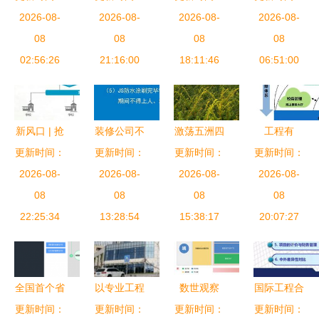
公司工程管
2026-08-
项目审批事
2026-08-
联手 远程
2026-08-
目管理体系
2026-08-
理服务优化
08
项改革,
08
工作者的全
08
深度解析
08
策略研究
02:56:26
减、放、
21:16:00
家庭无线上
18:11:46
06:51:00
并、转、
网与工程管
调、诺”
理新体验
新风口 | 抢
装修公司不
激荡五洲四
工程有
食校园市场
更新时间：
会告诉你的
更新时间：
海的时代强
更新时间：
更新时间：
位“云先
看巨头如何
2026-08-
施工管理体
2026-08-
音 工程管
2026-08-
生”，“数”托
2026-08-
布局智慧教
08
系都在这里
08
理服务的全
08
师生好发
08
育工程管理
22:25:34
了 工程管
13:28:54
球视野与未
15:38:17
20:07:27
展！
服务
理服务
来展望
全国首个省
以专业工程
数世观察
国际工程合
域全覆盖规
更新时间：
管理服务筑
更新时间：
更新时间：
亿赛通“分
同管理与造
更新时间：