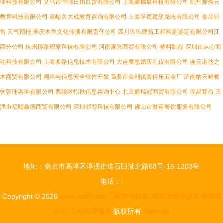
业科技有限公司
义乌市中强日用百货有限公司
上海豪榆晨科技有限公司
杭州爱秀云
教育科技有限公司
嘉峪关大成教育咨询有限公司
上海孚页建筑系统有限公司
食品销
售
天气预报
重庆木鱼文化传播有限责任公司
四川玖玖建筑工程检测鉴定有限公司江
西分公司
杭州移路积爱科技有限公司
河南谦兴商贸有限公司
塑料制品
深圳市从心而
动科技有限公司
上海多路信息技术有限公司
大连摩恩婚庆礼仪有限公司
连云港达之
木商贸有限公司
网络与信息安全软件开发
高要市金利镇海得乐五金厂
济南纳云鲜餐
饮管理咨询有限公司
西陵区怡秋信息咨询中心
北京通瑞冠商贸有限公司
周易算命
天
津市福顺鑫德商贸有限公司
深圳邻智科技有限公司
佛山市健苗餐饮服务有限公司
地址：南京市高淳区淳溪街道石臼湖北路68号-16-1203室
电话：-
Copyright © 2026
www.anfff.com
工程管理服务
南京沂洲信息咨询有限
公司
工程管理服务
版权所有
Sitemap