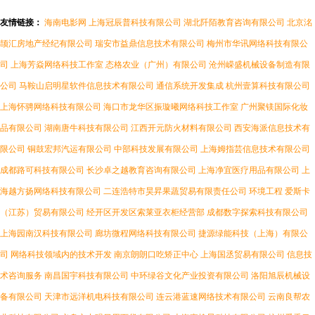
友情链接：
海南电影网
上海冠辰普科技有限公司
湖北阡陌教育咨询有限公司
北京洺
颉汇房地产经纪有限公司
瑞安市益鼎信息技术有限公司
梅州市华讯网络科技有限公
司
上海芳焱网络科技工作室
态格农业（广州）有限公司
沧州嵘盛机械设备制造有限
公司
马鞍山启明星软件信息技术有限公司
通信系统开发集成
杭州壹算科技有限公司
上海怀骋网络科技有限公司
海口市龙华区振璇曦网络科技工作室
广州聚镁国际化妆
品有限公司
湖南唐牛科技有限公司
江西开元防火材料有限公司
西安海派信息技术有
限公司
铜鼓宏邦汽运有限公司
中部科技发展有限公司
上海姆指芸信息技术有限公司
成都路可科技有限公司
长沙卓之越教育咨询有限公司
上海净宜医疗用品有限公司
上
海越方扬网络科技有限公司
二连浩特市昊昇果蔬贸易有限责任公司
环境工程
爱斯卡
（江苏）贸易有限公司
经开区开发区索莱亚衣柜经营部
成都数字探索科技有限公司
上海园南汉科技有限公司
廊坊微程网络科技有限公司
捷源绿能科技（上海）有限公
司
网络科技领域内的技术开发
南京朗朗口吃矫正中心
上海国丞贸易有限公司
信息技
术咨询服务
南昌国宇科技有限公司
中环绿谷文化产业投资有限公司
洛阳旭辰机械设
备有限公司
天津市远洋机电科技有限公司
连云港蓝速网络技术有限公司
云南良帮农