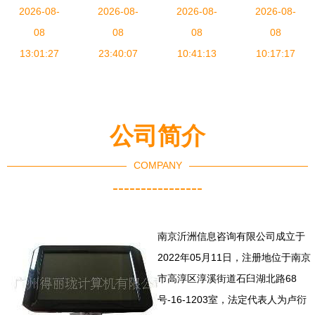
划管理系统
2026-08-
牢城市发展
2026-08-
放管服”数
2026-08-
价管控 工
2026-08-
项目荣膺
08
根基——滕
08
据安全理念
08
程管理服务
08
2019地理
13:01:27
州市市政工
23:40:07
下的工程管
10:41:13
10:17:17
篇
信息产业优
程管理服务
理服务实践
秀工程金
中心工作纪
奖，赋能现
实
公司简介
代化工程管
理服务
COMPANY
----------------
南京沂洲信息咨询有限公司成立于
2022年05月11日，注册地位于南京
市高淳区淳溪街道石臼湖北路68
号-16-1203室，法定代表人为卢衍