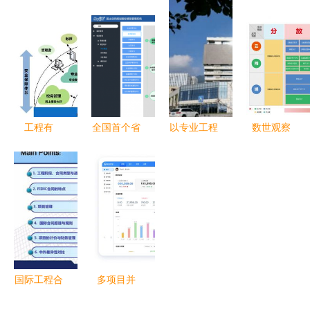
目管理体系
看巨头如何
施工管理体
音 工程管
深度解析
布局智慧教
系都在这里
理服务的全
育工程管理
了 工程管
球视野与未
服务
理服务
来展望
工程有
全国首个省
以专业工程
数世观察
位“云先
域全覆盖规
管理服务筑
亿赛通“分
生”，“数”托
划管理系统
牢城市发展
放管服”数
师生好发
项目荣膺
根基——滕
据安全理念
展！
2019地理
州市市政工
下的工程管
信息产业优
程管理服务
理服务实践
秀工程金
中心工作纪
奖，赋能现
实
国际工程合
多项目并
代化工程管
同管理与造
行，效益倍