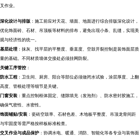
叉作业。
深化设计与排版
：施工前应对天花、墙面、地面进行综合排版深化设计，
优化饰面砖、石材、吊顶板等材料的排布，避免出现小条、乱缝，实现美
观与经济性的统一。
基层处理
：抹灰、找平层的平整度、垂直度、空鼓开裂控制是装饰面层质
量的基础。不同材质墙体交接处必须挂网防裂。
关键工序管控
：
防水工程
：卫生间、厨房、阳台等部位必须做闭水试验，涂层厚度、上翻
高度、管根处理等细节是关键。
门窗安装
：重点控制框体固定、缝隙填充（发泡剂）、防水密封胶施工，
确保气密性、水密性。
饰面铺贴/安装
：瓷砖空鼓率、石材色差、木地板平整度、吊顶龙骨间距
与牢固度等需严格按样板标准检查。
交叉作业与成品保护
：协调水电、暖通、消防、智能化等各专业与装饰面