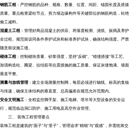
钢筋工程
：严控钢筋的品种、规格、数量、位置、间距、锚固长度及搭接
质量。重点检查梁柱节点、剪力墙边缘构件等关键部位的钢筋构造，杜绝
偷工减料。
混凝土工程
：管理好商品混凝土的供应、坍落度检测、浇筑、振捣及养护
全过程。规范留设同条件养护试块和标准养护试块，确保结构强度。严禁
随意留设施工缝。
砌体工程
：控制砌块质量、砂浆强度，坚持“反砌”、“错缝搭接”等工艺。
加强构造柱、圈梁、拉结筋等抗震措施的施工质量。保证灰缝饱满、墙面
垂直平整。
测量与放线管理
：建立全场测量控制网，每层必须进行轴线、标高的复核
与传递，确保主体结构的垂直度、总高偏差在规范允许范围内。
安全文明施工
：全程监控脚手架、施工电梯、塔吊等大型设备的安全运
行，规范临边洞口防护、施工用电及高空作业管理。
三、 装饰工程管理要点
装饰工程是建筑的“面子”与“里子”，管理追求“精细”与“观感”，并需统筹交