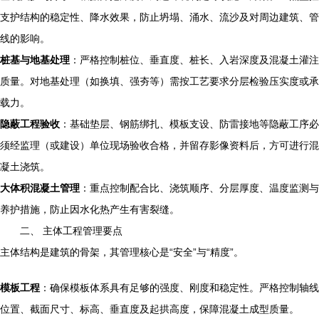
支护结构的稳定性、降水效果，防止坍塌、涌水、流沙及对周边建筑、管
线的影响。
桩基与地基处理
：严格控制桩位、垂直度、桩长、入岩深度及混凝土灌注
质量。对地基处理（如换填、强夯等）需按工艺要求分层检验压实度或承
载力。
隐蔽工程验收
：基础垫层、钢筋绑扎、模板支设、防雷接地等隐蔽工序必
须经监理（或建设）单位现场验收合格，并留存影像资料后，方可进行混
凝土浇筑。
大体积混凝土管理
：重点控制配合比、浇筑顺序、分层厚度、温度监测与
养护措施，防止因水化热产生有害裂缝。
二、 主体工程管理要点
主体结构是建筑的骨架，其管理核心是“安全”与“精度”。
模板工程
：确保模板体系具有足够的强度、刚度和稳定性。严格控制轴线
位置、截面尺寸、标高、垂直度及起拱高度，保障混凝土成型质量。